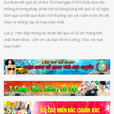
Dự đoán kết quả xổ số thứ Thứ hai ngày 07/03/2026 dựa vào
những phương pháp, phân tích từ bảng bảng kết quả xổ số ngày
hôm qua và kết quả được mở thưởng vào các tuần trước đó để
chọn ra những cặp số may mắn nhất.
Lưu ý: Trên đây những dự đoán kết quả xổ số chỉ mang tính
chất tham khảo, cảm ơn các bạn đã tin tưởng. Chúc các bạn
may mắn!