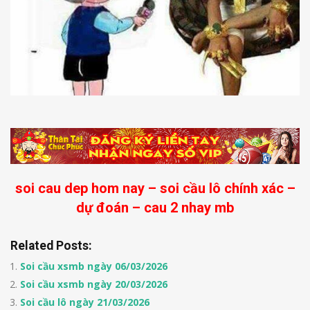
soi cau dep hom nay – soi cầu lô chính xác –
dự đoán – cau 2 nhay mb
Related Posts:
Soi cầu xsmb ngày 06/03/2026
Soi cầu xsmb ngày 20/03/2026
Soi cầu lô ngày 21/03/2026