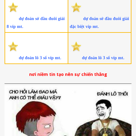
dự đoán sớ đầu đuôi giải
dự đoán sớ đầu đuôi giải
8 víp mt.
đặc biệt víp mt.
dự đoán lô 3 số víp mt.
dự đoán lô 3 số víp mt.
nơi niềm tin tạo nên sự chiến thắng