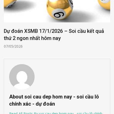
dự đoán kết quả xổ số tối nay
07/05/2026
About soi cau dep hom nay - soi cầu lô
chính xác - dự đoán
Read All Posts By soi cau dep hom nay - soi cầu lô chính