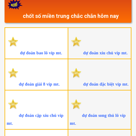
chốt số miền trung chắc chắn hôm nay
dự đoán bao lô víp mt.
dự đoán xíu chủ víp mt.
dự đoán giải 8 víp mt.
dự đoán đặc biệt víp mt.
dự đoán cặp xíu chủ víp
dự đoán song thủ lô víp
mt.
mt.