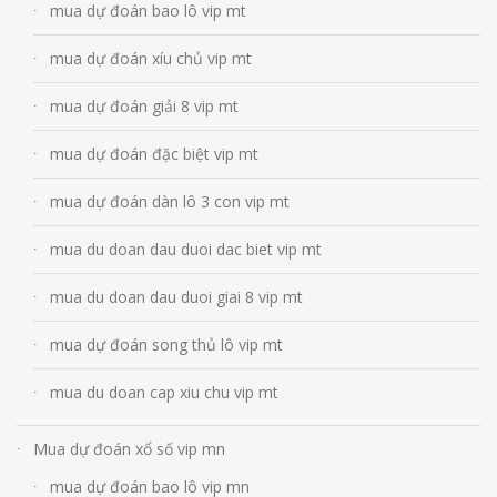
mua dự đoán bao lô vip mt
mua dự đoán xíu chủ vip mt
mua dự đoán giải 8 vip mt
mua dự đoán đặc biệt vip mt
mua dự đoán dàn lô 3 con vip mt
mua du doan dau duoi dac biet vip mt
mua du doan dau duoi giai 8 vip mt
mua dự đoán song thủ lô vip mt
mua du doan cap xiu chu vip mt
Mua dự đoán xổ số vip mn
mua dự đoán bao lô vip mn