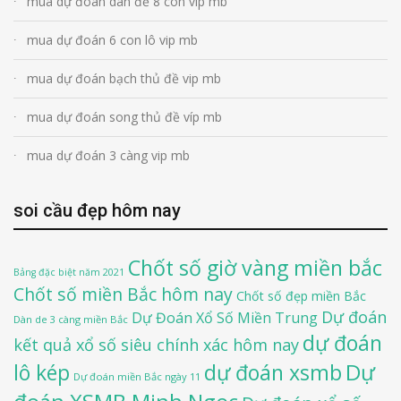
mua dự đoán dàn đề 8 con víp mb
mua dự đoán 6 con lô vip mb
mua dự đoán bạch thủ đề vip mb
mua dự đoán song thủ đề víp mb
mua dự đoán 3 càng vip mb
soi cầu đẹp hôm nay
Chốt số giờ vàng miền bắc
Bảng đặc biệt năm 2021
Chốt số miền Bắc hôm nay
Chốt số đẹp miền Bắc
Dự đoán
Dự Đoán Xổ Số Miền Trung
Dàn de 3 càng miền Bắc
dự đoán
kết quả xổ số siêu chính xác hôm nay
Dự
lô kép
dự đoán xsmb
Dự đoán miền Bắc ngày 11