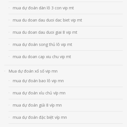
mua dự đoán dàn lô 3 con vip mt
mua du doan dau duoi dac biet vip mt
mua du doan dau duoi giai 8 vip mt
mua dự đoán song thủ lô vip mt
mua du doan cap xiu chu vip mt
Mua dự đoán xổ số vip mn
mua dự đoán bao lô vip mn
mua dự đoán xỉu chủ víp mn
mua dự đoán giải 8 víp mn
mua dự đoán đặc biệt víp mn