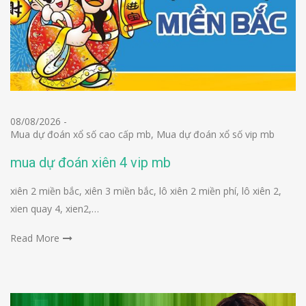
08/08/2026
-
Mua dự đoán xổ số cao cấp mb
,
Mua dự đoán xổ số vip mb
mua dự đoán xiên 4 vip mb
xiên 2 miền bắc, xiên 3 miền bắc, lô xiên 2 miền phí, lô xiên 2,
xien quay 4, xien2,…
Read More