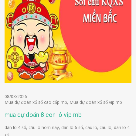
08/08/2026
-
Mua dự đoán xổ số cao cấp mb
,
Mua dự đoán xổ số vip mb
mua dự đoán 8 con lô vip mb
dàn lô 4 số, cầu lô hôm nay, dàn lô 6 số, cau lo, cau lô, dàn lô 4
số…