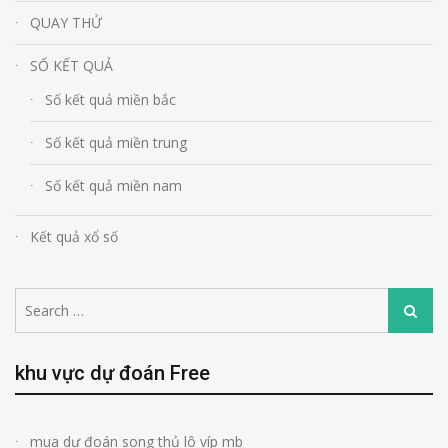
QUAY THỬ
SỐ KẾT QUẢ
Số kết quả miền bắc
Số kết quả miền trung
Số kết quả miền nam
Kết quả xổ số
Search
Search
for:
khu vực dự đoán Free
mua dự đoán song thủ lô víp mb