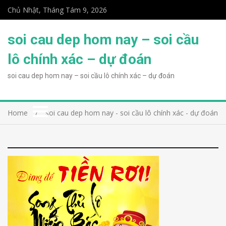
Chủ Nhật, Tháng Tám 9, 2026
soi cau dep hom nay – soi cầu
lô chính xác – dự đoán
soi cau dep hom nay – soi cầu lô chính xác – dự đoán
Home
soi cau dep hom nay - soi cầu lô chính xác - dự đoán