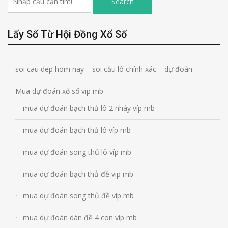
Search
viết
Lấy Số Từ Hội Đồng Xổ Số
soi cau dep hom nay – soi cầu lô chính xác – dự đoán
Mua dự đoán xổ số vip mb
mua dự đoán bạch thủ lô 2 nháy víp mb
mua dự đoán bạch thủ lô víp mb
mua dự đoán song thủ lô víp mb
mua dự đoán bạch thủ đề vip mb
mua dự đoán song thủ đề víp mb
mua dự đoán dàn đề 4 con víp mb