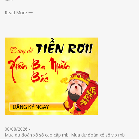
Read More
08/08/2026
-
Mua dự đoán xổ số cao cấp mb
,
Mua dự đoán xổ số vip mb