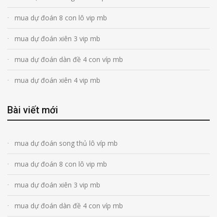
mua dự đoán 8 con lô vip mb
mua dự đoán xiên 3 vip mb
mua dự đoán dàn đề 4 con víp mb
mua dự đoán xiên 4 vip mb
Bài viết mới
mua dự đoán song thủ lô víp mb
mua dự đoán 8 con lô vip mb
mua dự đoán xiên 3 vip mb
mua dự đoán dàn đề 4 con víp mb