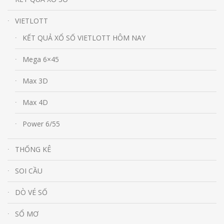
VIETLOTT
KẾT QUẢ XỔ SỐ VIETLOTT HÔM NAY
Mega 6×45
Max 3D
Max 4D
Power 6/55
THỐNG KÊ
SOI CẦU
DÒ VÉ SỐ
SỔ MƠ