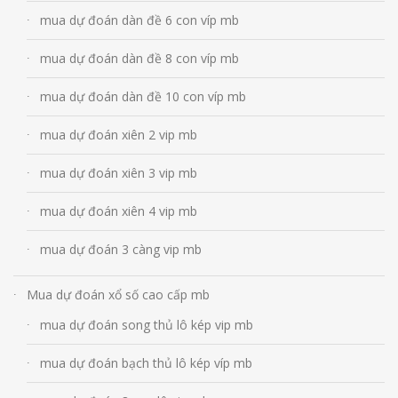
mua dự đoán dàn đề 6 con víp mb
mua dự đoán dàn đề 8 con víp mb
mua dự đoán dàn đề 10 con víp mb
mua dự đoán xiên 2 vip mb
mua dự đoán xiên 3 vip mb
mua dự đoán xiên 4 vip mb
mua dự đoán 3 càng vip mb
Mua dự đoán xổ số cao cấp mb
mua dự đoán song thủ lô kép vip mb
mua dự đoán bạch thủ lô kép víp mb