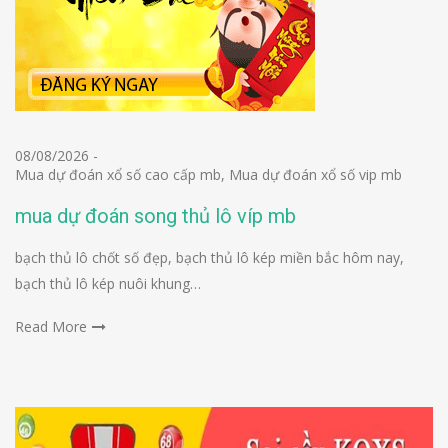
08/08/2026
-
Mua dự đoán xổ số cao cấp mb
,
Mua dự đoán xổ số vip mb
mua dự đoán song thủ lô víp mb
bạch thủ lô chốt số đẹp, bạch thủ lô kép miền bắc hôm nay,
bạch thủ lô kép nuôi khung…
Read More