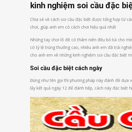
kinh nghiệm soi cầu đặc bi
Chia sẻ về cách soi cầu đặc biệt được tổng hợp từ các
chơi, giúp anh em có cách chơi hiệu quả nhất
Những tay chơi lô đề có thâm niên đều bỏ túi cho mìn
có tỷ lệ trúng thưởng cao, nhiều anh em đã trải nghiệ
cho anh em về những kinh nghiệm soi cầu đặc biệt m
Soi cầu đặc biệt cách ngày
Đúng như tên gọi thì phương pháp này đánh đề dựa v
lấy kết quả ngày 12 để đánh tiếp, cách này đặc biệt h