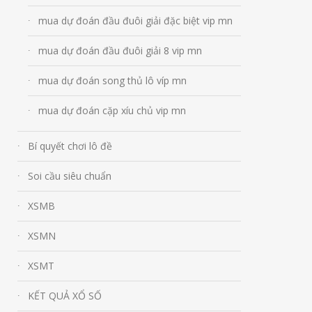
mua dự đoán đầu đuôi giải đặc biệt vip mn
mua dự đoán đầu đuôi giải 8 vip mn
mua dự đoán song thủ lô víp mn
mua dự đoán cặp xíu chủ vip mn
Bí quyết chơi lô đề
Soi cầu siêu chuẩn
XSMB
XSMN
XSMT
KẾT QUẢ XỔ SỐ