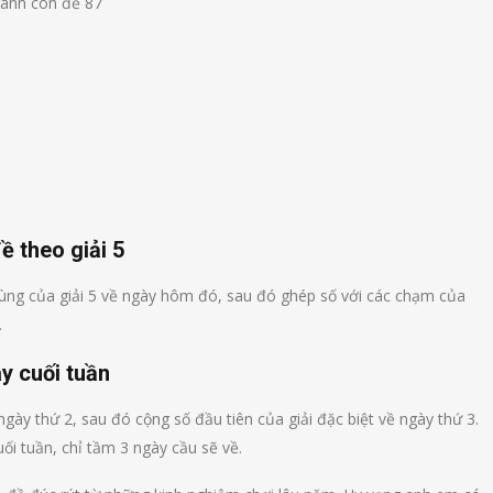
đánh con đề 87
ề theo giải 5
 cùng của giải 5 về ngày hôm đó, sau đó ghép số với các chạm của
.
y cuối tuần
ngày thứ 2, sau đó cộng số đầu tiên của giải đặc biệt về ngày thứ 3.
ối tuần, chỉ tầm 3 ngày cầu sẽ về.