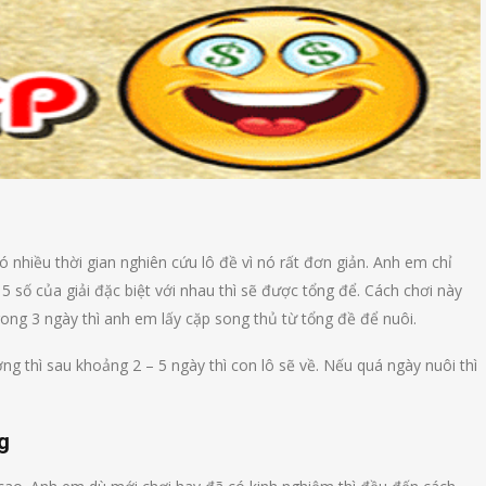
nhiều thời gian nghiên cứu lô đề vì nó rất đơn giản. Anh em chỉ
5 số của giải đặc biệt với nhau thì sẽ được tổng để. Cách chơi này
ong 3 ngày thì anh em lấy cặp song thủ từ tổng đề để nuôi.
g thì sau khoảng 2 – 5 ngày thì con lô sẽ về. Nếu quá ngày nuôi thì
ng