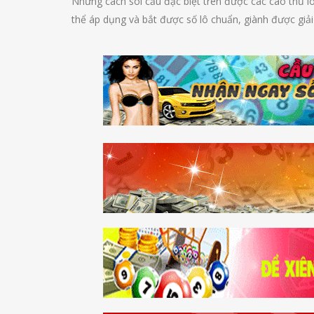
Những cách soi cầu đặc biệt trên được các cao thủ l
thể áp dụng và bắt được số lô chuẩn, giành được giải