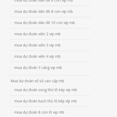
mua dự đoán dàn đề 6 con víp mb
mua dự đoán dàn đề 8 con víp mb
mua dự đoán dàn đề 10 con víp mb
mua dự đoán xiên 2 vip mb
mua dự đoán xiên 3 vip mb
mua dự đoán xiên 4 vip mb
mua dự đoán 3 càng vip mb
Mua dự đoán xổ số cao cấp mb
mua dự đoán song thủ lô kép vip mb
mua dự đoán bạch thủ lô kép víp mb
mua dự đoán 8 con lô vip mb