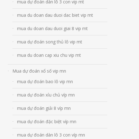
mua dự đoán dàn lô 3 con vip mt
mua du doan dau duoi dac biet vip mt
mua du doan dau duoi giai 8 vip mt
mua dự đoán song thủ lô vip mt
mua du doan cap xiu chu vip mt
Mua dự đoán xổ số vip mn
mua dự đoán bao lô vip mn
mua dự đoán xỉu chủ víp mn
mua dự đoán giải 8 víp mn
mua dự đoán đặc biệt víp mn
mua dự đoán dàn lô 3 con víp mn