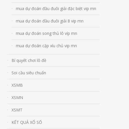
mua dự đoán đầu đuôi giải đặc biệt vip mn
mua dự đoán đầu đuôi giải 8 vip mn
mua dự đoán song thủ lô víp mn
mua dự đoán cặp xíu chủ vip mn
Bí quyết chơi lô đề
Soi cầu siêu chuẩn
XSMB
XSMN
XSMT
KẾT QUẢ XỔ SỐ