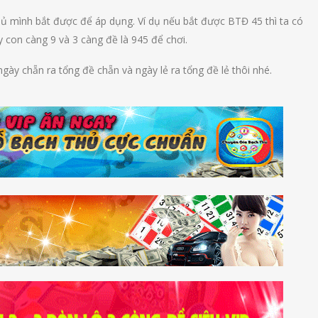
 mình bắt được để áp dụng. Ví dụ nếu bắt được BTĐ 45 thì ta có
ay con càng 9 và 3 càng đề là 945 để chơi.
ày chẵn ra tổng đề chẵn và ngày lẻ ra tổng đề lẻ thôi nhé.