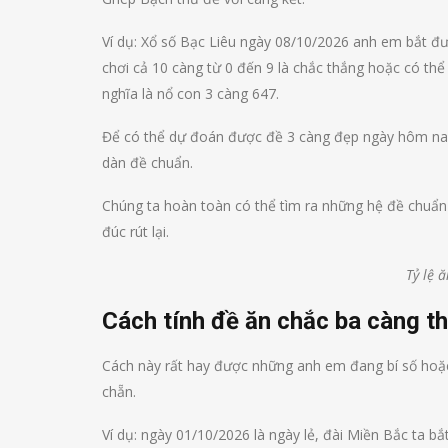
Ví dụ: Xổ số Bạc Liêu ngày 08/10/2026 anh em bắt đ
chơi cả 10 càng từ 0 đến 9 là chắc thắng hoặc có thể
nghĩa là nổ con 3 càng 647.
Để có thể dự đoán được đề 3 càng đẹp ngày hôm nay
dàn đề chuẩn.
Chúng ta hoàn toàn có thể tìm ra những hệ đề chuẩn
đúc rút lại.
Tỷ lệ 
Cách tính đề ăn chắc ba càng th
Cách này rất hay được những anh em đang bí số hoặc 
chẵn.
Ví dụ: ngày 01/10/2026 là ngày lẻ, đài Miền Bắc ta bắt 