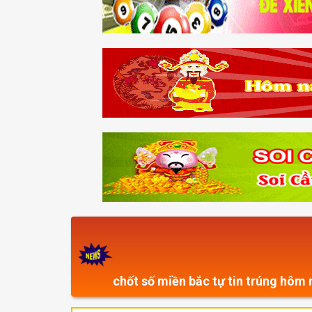
chốt số miền bắc tự tin trúng hôm 