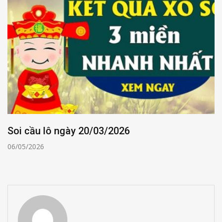
soi cầu bạch thủ miền bắc 24 giờ – lô đẹp
hôm nay ngày 27/08/2026
06/05/2026