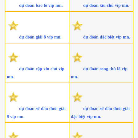
dự đoán bao lô víp mn.
dự đoán xíu chủ víp mn.
dự đoán giải 8 víp mn.
dự đoán đặc biệt víp mn.
dự đoán cặp xíu chủ víp
dự đoán song thủ lô víp
mn.
mn.
dự đoán sớ đầu đuôi giải
dự đoán sớ đầu đuôi giải
8 víp mn.
đặc biệt víp mn.