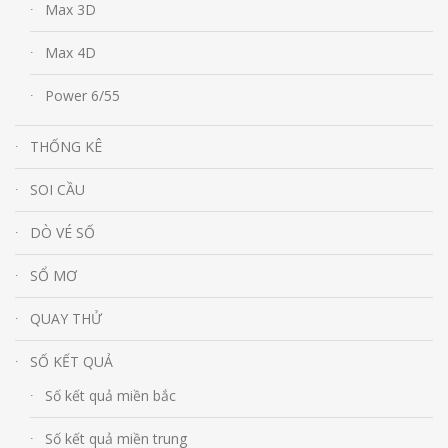
Max 3D
Max 4D
Power 6/55
THỐNG KÊ
SOI CẦU
DÒ VÉ SỐ
SỔ MƠ
QUAY THỬ
SỐ KẾT QUẢ
Số kết quả miền bắc
Số kết quả miền trung