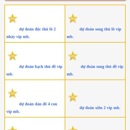
dự đoán độc thủ lô 2
dự đoán song thủ lô víp
nháy víp mb.
mb.
dự đoán bạch thủ đề víp
dự đoán song thủ đề víp
mb.
mb.
dự đoán dàn đề 4 con
dự đoán xiên 2 víp mb.
víp mb.