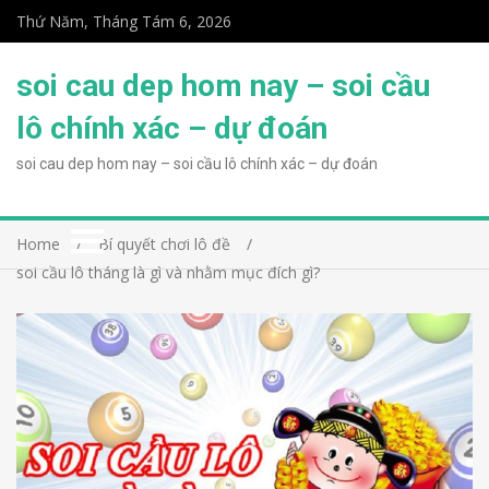
Thứ Năm, Tháng Tám 6, 2026
soi cau dep hom nay – soi cầu
lô chính xác – dự đoán
soi cau dep hom nay – soi cầu lô chính xác – dự đoán
Home
Bí quyết chơi lô đề
soi cầu lô tháng là gì và nhằm mục đích gì?