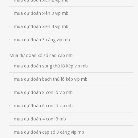
mua dự đoán xiên 3 vip mb
mua dự đoán xiên 4 vip mb
mua dự đoán 3 càng vip mb
Mua dự đoán xổ số cao cấp mb
mua dự đoán song thủ lô kép vip mb
mua dự đoán bạch thủ lô kép víp mb
mua dự đoán 8 con lô vip mb
mua dự đoán 6 con lô vip mb
mua dự đoán 4 con lô mb
mua dự đoán cặp số 3 càng víp mb