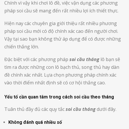
Chính vì vậy khi chơi lô đề, việc vận dụng các phương
pháp soi cầu sẽ mang đến rất nhiều lợi ích thiết thực.
Hiện nay các chuyên gia giới thiệu rất nhiều phương
pháp soi cầu mới có độ chính xác cao đến người chơi.
Vậy tại sao bạn không thử áp dụng để có được những
chiến thắng lớn.
Đặc biệt với các phương pháp
soi cầu tháng
lô bạn sẽ
tìm ra được những con lô bạch thủ, song thủ hay dàn
đề chính xác nhất. Lựa chọn phương pháp chính xác
vào thời điểm nhất định sẽ có cơ hội thắng cao.
Yếu tố cần quan tâm trong cách soi cầu theo tháng
Tuân thủ đầy đủ các quy tắc
soi cầu tháng
dưới đây.
Không đánh quá nhiều số