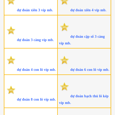
dự đoán xiên 3 víp mb.
dự đoán xiên 4 víp mb.
dự đoán cặp số 3 càng
dự đoán 3 càng víp mb.
víp mb.
dự đoán 4 con lô víp mb.
dự đoán 6 con lô víp mb.
dự đoán bạch thủ lô kép
dự đoán 8 con lô víp mb.
víp mb.