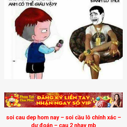
soi cau dep hom nay – soi cầu lô chính xác –
dự đoán – cau 2 nhay mb