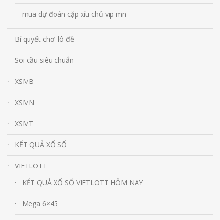
mua dự đoán cặp xíu chủ vip mn
Bí quyết chơi lô đề
Soi cầu siêu chuẩn
XSMB
XSMN
XSMT
KẾT QUẢ XỔ SỐ
VIETLOTT
KẾT QUẢ XỔ SỐ VIETLOTT HÔM NAY
Mega 6×45