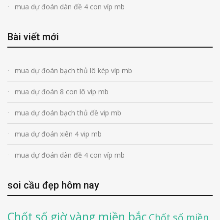
mua dự đoán dàn đề 4 con víp mb
Bài viết mới
mua dự đoán bạch thủ lô kép víp mb
mua dự đoán 8 con lô vip mb
mua dự đoán bạch thủ đề vip mb
mua dự đoán xiên 4 vip mb
mua dự đoán dàn đề 4 con víp mb
soi cầu đẹp hôm nay
Chốt số giờ vàng miền bắc
Chốt số miền