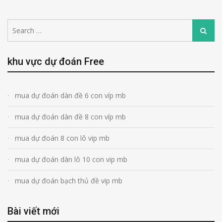
Search
Search
for:
khu vực dự đoán Free
mua dự đoán dàn đề 6 con víp mb
mua dự đoán dàn đề 8 con víp mb
mua dự đoán 8 con lô vip mb
mua dự đoán dàn lô 10 con vip mb
mua dự đoán bạch thủ đề vip mb
Bài viết mới