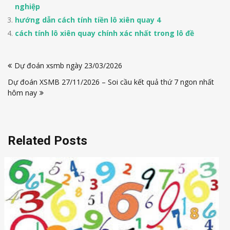
nghiệp
hướng dẫn cách tính tiền lô xiên quay 4
cách tính lô xiên quay chính xác nhất trong lô đề
Điều
Dự đoán xsmb ngày 23/03/2026
hướng
Dự đoán XSMB 27/11/2026 – Soi cầu kết quả thứ 7 ngon nhất
bài
hôm nay
viết
Related Posts