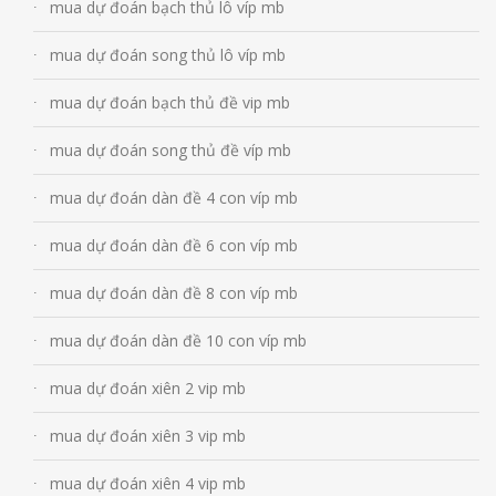
mua dự đoán bạch thủ lô víp mb
mua dự đoán song thủ lô víp mb
mua dự đoán bạch thủ đề vip mb
mua dự đoán song thủ đề víp mb
mua dự đoán dàn đề 4 con víp mb
mua dự đoán dàn đề 6 con víp mb
mua dự đoán dàn đề 8 con víp mb
mua dự đoán dàn đề 10 con víp mb
mua dự đoán xiên 2 vip mb
mua dự đoán xiên 3 vip mb
mua dự đoán xiên 4 vip mb