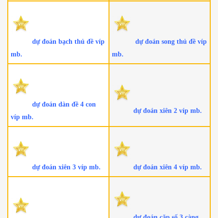
dự đoán bạch thủ đề víp
dự đoán song thủ đề víp
mb.
mb.
dự đoán dàn đề 4 con
dự đoán xiên 2 víp mb.
víp mb.
dự đoán xiên 3 víp mb.
dự đoán xiên 4 víp mb.
dự đoán cặp số 3 càng