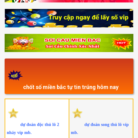
chốt số miền bắc tự tin trúng hôm nay
dự đoán độc thủ lô 2
dự đoán song thủ lô víp
nháy víp mb.
mb.