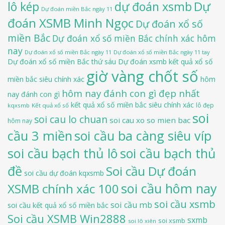
Dự
lô kép
dự đoán xsmb
Dự đoán miền Bắc ngày 11
đoán XSMB Minh Ngọc
Dự đoán xổ số
miền Bắc
Dự đoán xổ số miền Bắc chính xác hôm
nay
Dự đoán xổ số miền Bắc ngày 11
Dự đoán xổ số miền Bắc ngày 11 tay
Dự đoán xổ số miền Bắc thứ sáu Dự đoán xsmb kết quả xổ số
giờ vàng chốt số
miền bắc siêu chính xác
hôm
hôm nay đánh con gì đẹp nhất
nay đánh con gì
kết quả xổ số miền bắc siêu chính xác
lô đẹp
kqxsmb
Kết quả xổ số
soi
soi cau lo chuan
soi cau xo so mien bac
hôm nay
cầu 3 miền
soi cầu ba càng siêu víp
soi cầu bạch thủ lô
soi cầu bạch thủ
đề
Soi cầu Dự đoán
soi cầu dự đoán kqxsmb
soi cầu hôm nay
XSMB chính xác 100
soi cầu xsmb
soi cầu mb
soi cầu kết quả xổ số miền bắc
Soi cầu XSMB Win2888
sxmb
soi xsmb
soi lô xiên