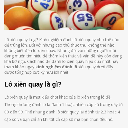
Lô xiên quay là gì? Kinh nghiệm đánh lô xiên quay như thế nào
để trúng lớn. Đối với những cao thủ thực thụ không thể nào
không biết đến lô xiên quay. Nhưng đối với những người mới
đang muốn tìm hiểu để thêm kiến thức về vấn đề này còn đang
khá bỡ ngỡ. Cách nào để đánh lô xiên quay hiệu quả nhất hãy
tham khảo ngay
kinh nghiệm đánh lô
xiên quay dưới đây
được tổng hợp cực kỳ hữu ích nhé!
Lô xiên quay là gì?
Lô xiên quay là một kiểu chơi khác của lô xiên trong lô đề.
Thông thường đánh lô là đánh 1 hoặc nhiều cặp số trong dãy từ
00 đến 99. Thế nhưng đánh lô xiên quay lại đánh từ 2,3 hoặc 4
cặp số và bạn chỉ ăn khi tất cả cặp số mà bạn chọn đều nổ.