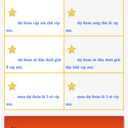
dự đoán cặp xíu chủ víp
dự đoán song thủ lô víp
mn.
mn.
dự đoán sớ đầu đuôi giải
dự đoán sớ đầu đuôi giải
8 víp mn.
đặc biệt víp mn.
mua dự đoán lô 3 số víp
mua dự đoán lô 3 số víp
mn.
mn.