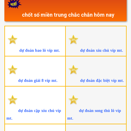
chốt số miền trung chắc chắn hôm nay
dự đoán bao lô víp mt.
dự đoán xíu chủ víp mt.
dự đoán giải 8 víp mt.
dự đoán đặc biệt víp mt.
dự đoán cặp xíu chủ víp
dự đoán song thủ lô víp
mt.
mt.