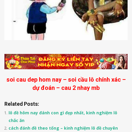
soi cau dep hom nay – soi cầu lô chính xác –
dự đoán – cau 2 nhay mb
Related Posts:
lô đề hôm nay đánh con gì đẹp nhất, kinh nghiệm lô
chắc ăn
cách đánh đề theo tổng – kinh nghiệm lô đề chuyên