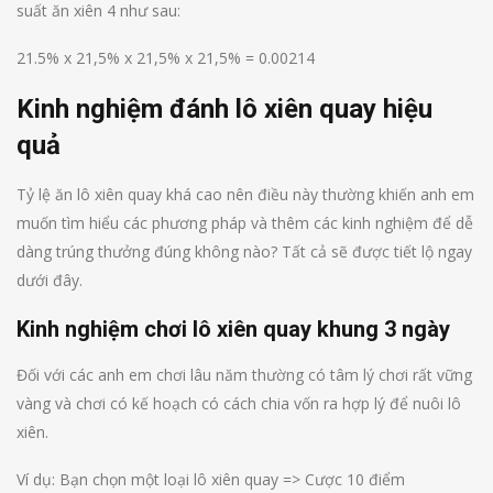
suất ăn xiên 4 như sau:
21.5% x 21,5% x 21,5% x 21,5% = 0.00214
Kinh nghiệm đánh lô xiên quay hiệu
quả
Tỷ lệ ăn lô xiên quay khá cao nên điều này thường khiến anh em
muốn tìm hiểu các phương pháp và thêm các kinh nghiệm để dễ
dàng trúng thưởng đúng không nào? Tất cả sẽ được tiết lộ ngay
dưới đây.
Kinh nghiệm chơi lô xiên quay khung 3 ngày
Đối với các anh em chơi lâu năm thường có tâm lý chơi rất vững
vàng và chơi có kế hoạch có cách chia vốn ra hợp lý để nuôi lô
xiên.
Ví dụ: Bạn chọn một loại lô xiên quay => Cược 10 điểm