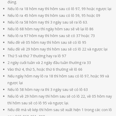
đúng.
Nếu lô ra 18 hôm nay thì hôm sau có lô 97, 99 hoặc ngược lại
Nếu lô ra 45 hôm nay thì hôm sau có lô 59, 95 hoặc 09
Nếu lô ra 58 hôm nay thì 3 ngày sau sẽ ra lô 63.
Nếu lô 68 hôm nay thì ngày hôm sau sẽ về lại lô 86
Nếu lô ra 97 hôm nay thì hôm sau sẽ có 37 hoặc 73
Nếu đề về 05 hôm nay thì hôm sau sẽ có lô 95
Nếu đề về 29 hôm nay thì hôm sau sẽ có lô 22 và ngược lại
Thứ 5 và thứ 7 thường hay ra lô 97
2 ngày cuối tuần và 2 ngày đầu tuần thường ra 33
Vào thứ 4, thứ 5, hoặc thứ 6 thường về lô 66
Nếu ngày hôm nay lô ra 18 thì hôm sau có lô 97, hoặc 99 và
ngược lại
Nếu lô 58 hôm nay ra thì 3 ngày sau sẽ có lô 63
Nếu lô về 29 hôm nay thì hôm sau sẽ có lô 22, về 05 hôm nay
thì hôm sau sẽ có lô 95 và ngược lại.
Nếu đề mà về kép thì hôm sau sẽ xuất hiện 1 trong các con lô