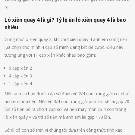
ra.
Lô xiên quay 4 là gì? Tỷ lệ ăn lô xiên quay 4 là bao
nhiêu
Cũng như lô xiên quay 3, khi chơi xiên quay 4 anh em cũng nên
lựa chọn cho mình 4 cặp số mình đang kết để cược. Điều này
tương ứng với 11 cặp xiên khác nhau bao gồm:
6 cặp xiên 2
4 cặp xiên 3
1 cặp xiên 4
Nếu anh e chọn được cặp số đánh về 2/4 con trúng giải coi như
anh em hòa tiền. Nếu về 3/4 con trúng giải anh em sẽ lãi gấp 70
lần số tiền bỏ ra cho 1 cặp số. Và nếu may mắn cả 4 con trong
lô xiên quây 4 về thì số tiền mà anh em lãi gấp 170 lần.
Sở dĩ có con số trên vì chúng tôi dựa trên công thức tính xác