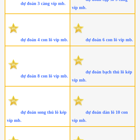
dự đoán 3 càng víp mb.
víp mb.
dự đoán 4 con lô víp mb.
dự đoán 6 con lô víp mb.
dự đoán bạch thủ lô kép
dự đoán 8 con lô víp mb.
víp mb.
dự đoán song thủ lô kép
dự đoán dàn lô 10 con
víp mb.
víp mb.