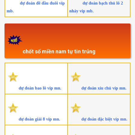
dự đoán đề đầu đuôi víp
dự đoán bạch thủ lô 2
mb.
nháy víp mb.
chốt số miền nam tự tin trúng
dự đoán bao lô víp mn.
dự đoán xíu chủ víp mn.
dự đoán giải 8 víp mn.
dự đoán đặc biệt víp mn.