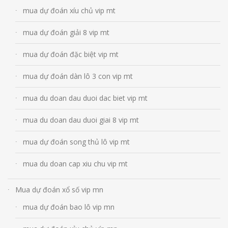
mua dự đoán xíu chủ vip mt
mua dự đoán giải 8 vip mt
mua dự đoán đặc biệt vip mt
mua dự đoán dàn lô 3 con vip mt
mua du doan dau duoi dac biet vip mt
mua du doan dau duoi giai 8 vip mt
mua dự đoán song thủ lô vip mt
mua du doan cap xiu chu vip mt
Mua dự đoán xổ số vip mn
mua dự đoán bao lô vip mn