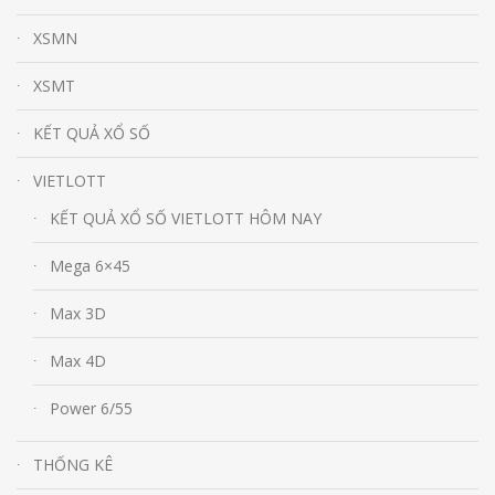
XSMN
XSMT
KẾT QUẢ XỔ SỐ
VIETLOTT
KẾT QUẢ XỔ SỐ VIETLOTT HÔM NAY
Mega 6×45
Max 3D
Max 4D
Power 6/55
THỐNG KÊ