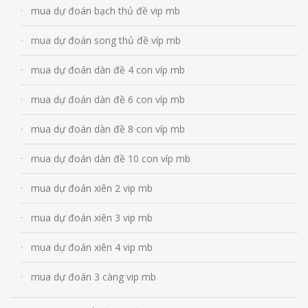
mua dự đoán bạch thủ đề vip mb
mua dự đoán song thủ đề víp mb
mua dự đoán dàn đề 4 con víp mb
mua dự đoán dàn đề 6 con víp mb
mua dự đoán dàn đề 8 con víp mb
mua dự đoán dàn đề 10 con víp mb
mua dự đoán xiên 2 vip mb
mua dự đoán xiên 3 vip mb
mua dự đoán xiên 4 vip mb
mua dự đoán 3 càng vip mb