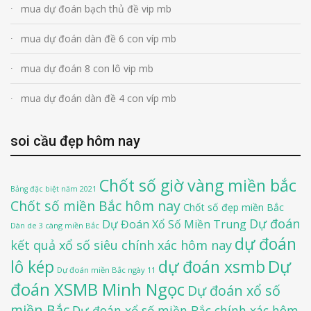
mua dự đoán bạch thủ đề vip mb
mua dự đoán dàn đề 6 con víp mb
mua dự đoán 8 con lô vip mb
mua dự đoán dàn đề 4 con víp mb
soi cầu đẹp hôm nay
Chốt số giờ vàng miền bắc
Bảng đặc biệt năm 2021
Chốt số miền Bắc hôm nay
Chốt số đẹp miền Bắc
Dự đoán
Dự Đoán Xổ Số Miền Trung
Dàn de 3 càng miền Bắc
dự đoán
kết quả xổ số siêu chính xác hôm nay
Dự
lô kép
dự đoán xsmb
Dự đoán miền Bắc ngày 11
đoán XSMB Minh Ngọc
Dự đoán xổ số
miền Bắc
Dự đoán xổ số miền Bắc chính xác hôm