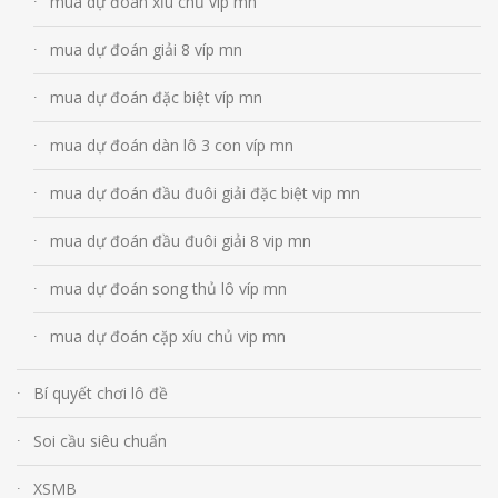
mua dự đoán xỉu chủ víp mn
mua dự đoán giải 8 víp mn
mua dự đoán đặc biệt víp mn
mua dự đoán dàn lô 3 con víp mn
mua dự đoán đầu đuôi giải đặc biệt vip mn
mua dự đoán đầu đuôi giải 8 vip mn
mua dự đoán song thủ lô víp mn
mua dự đoán cặp xíu chủ vip mn
Bí quyết chơi lô đề
Soi cầu siêu chuẩn
XSMB