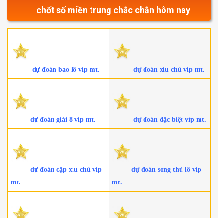
chốt số miền trung chắc chắn hôm nay
dự đoán bao lô víp mt.
dự đoán xíu chủ víp mt.
dự đoán giải 8 víp mt.
dự đoán đặc biệt víp mt.
dự đoán cặp xíu chủ víp
dự đoán song thủ lô víp
mt.
mt.