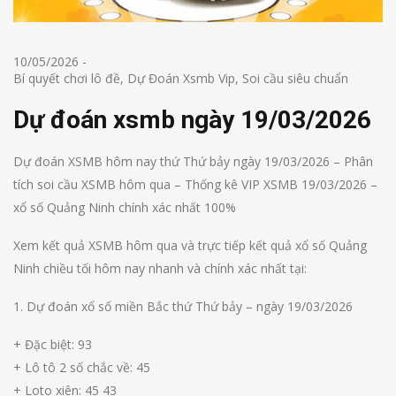
10/05/2026
-
Bí quyết chơi lô đề
,
Dự Đoán Xsmb Vip
,
Soi cầu siêu chuẩn
Dự đoán xsmb ngày 19/03/2026
Dự đoán XSMB hôm nay thứ Thứ bảy ngày 19/03/2026 – Phân
tích soi cầu XSMB hôm qua – Thống kê VIP XSMB 19/03/2026 –
xổ số Quảng Ninh chính xác nhất 100%
Xem kết quả XSMB hôm qua và trực tiếp kết quả xổ số Quảng
Ninh chiều tối hôm nay nhanh và chính xác nhất tại:
1. Dự đoán xổ số miền Bắc thứ Thứ bảy – ngày 19/03/2026
+ Đặc biệt: 93
+ Lô tô 2 số chắc về: 45
+ Loto xiên: 45 43