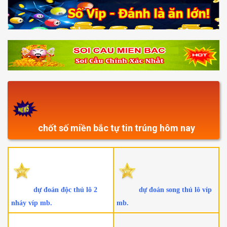
chốt số miền bắc tự tin trúng hôm nay
dự đoán độc thủ lô 2
dự đoán song thủ lô víp
nháy víp mb.
mb.