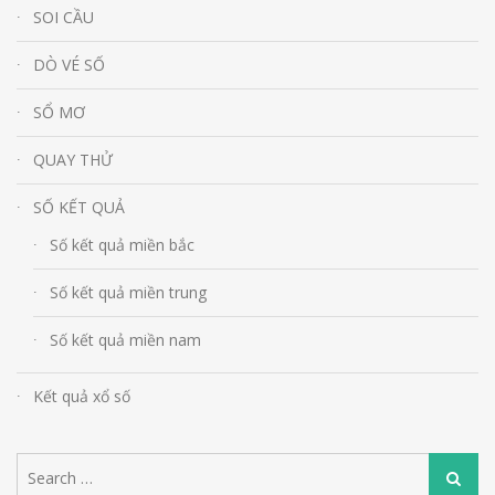
SOI CẦU
DÒ VÉ SỐ
SỔ MƠ
QUAY THỬ
SỐ KẾT QUẢ
Số kết quả miền bắc
Số kết quả miền trung
Số kết quả miền nam
Kết quả xổ số
Search
Search
for: